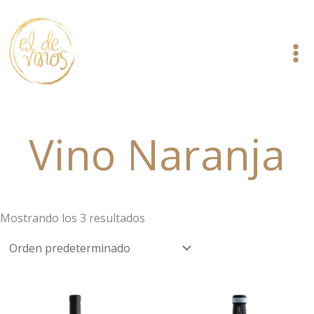
Ir
al
contenido
Vino Naranja
Mostrando los 3 resultados