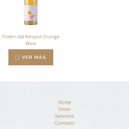
Poderi dal Nespoli Orange
Wine
VER MÁS
Home
Vinos
Servicios
Contacto