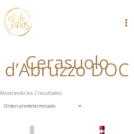
Ir
al
contenido
Cerasuolo
d’Abruzzo DOC
Mostrando los 2 resultados