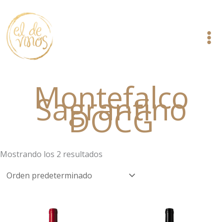
Ir
al
contenido
Montefalco
Sagrantino
DOCG
Mostrando los 2 resultados