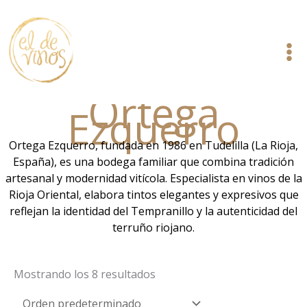
Ir
al
contenido
Ortega
Ezquerro
Ortega Ezquerro, fundada en 1986 en Tudelilla (La Rioja,
España), es una bodega familiar que combina tradición
artesanal y modernidad vitícola. Especialista en vinos de la
Rioja Oriental, elabora tintos elegantes y expresivos que
reflejan la identidad del Tempranillo y la autenticidad del
terruño riojano.
Mostrando los 8 resultados