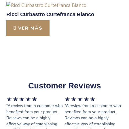
Ricci Curbastro Curtefranca Bianco
VER MÁS
Customer Reviews
Valorado
Valorado
★
★
★
★
★
★
★
★
★
★
con
con
“A review from a customer who
“A review from a customer who
5
5
benefited from your product.
benefited from your product.
Reviews can be a highly
Reviews can be a highly
de
de
effective way of establishing
effective way of establishing
5
5