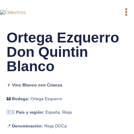
Ir
al
contenido
Ortega Ezquerro
Don Quintin
Blanco
🍷
Vino Blanco con Crianza
🏰
Bodega:
Ortega Ezquerro
🇪🇸
País y región:
España, Rioja
📍
Denominación:
Rioja DOCa