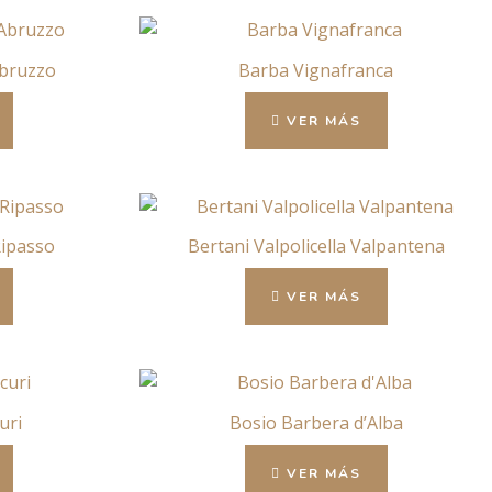
Abruzzo
Barba Vignafranca
VER MÁS
Ripasso
Bertani Valpolicella Valpantena
VER MÁS
uri
Bosio Barbera d’Alba
VER MÁS