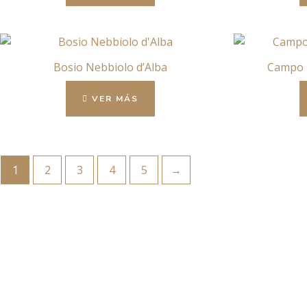
Bosio Nebbiolo d’Alba
Campo 
VER MÁS
1
2
3
4
5
→