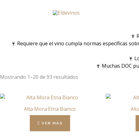
Ir
al
contenido
🍷 
🍷 Requiere que el vino cumpla normas específicas sobre
🍷 L
🍷 Muchas DOC pue
Mostrando 1–20 de 93 resultados
Alta Mora Etna Bianco
Alt
VER MÁS