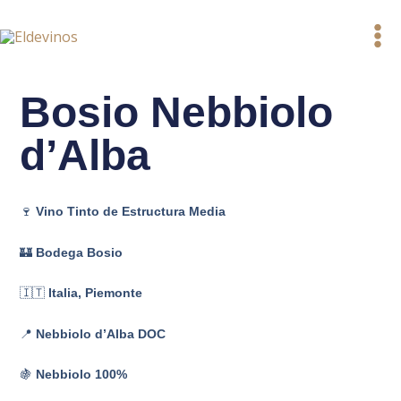
Ir
al
contenido
Bosio Nebbiolo
d’Alba
🍷
Vino Tinto de Estructura Media
🏰
Bodega Bosio
🇮🇹
Italia, Piemonte
📍
Nebbiolo d’Alba DOC
🍇
Nebbiolo 100%