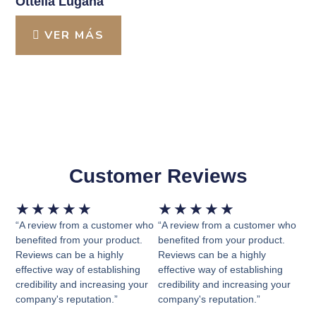
Ottella Lugana
VER MÁS
Customer Reviews
Valorado
Valorado
★
★
★
★
★
★
★
★
★
★
con
con
“A review from a customer who
“A review from a customer who
5
5
benefited from your product.
benefited from your product.
Reviews can be a highly
Reviews can be a highly
de
de
effective way of establishing
effective way of establishing
5
5
credibility and increasing your
credibility and increasing your
company's reputation.”
company's reputation.”