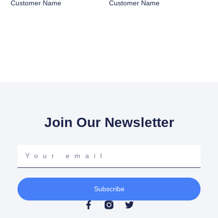
Customer Name
Customer Name
Join Our Newsletter
Your
email
Subscribe
F
T
a
w