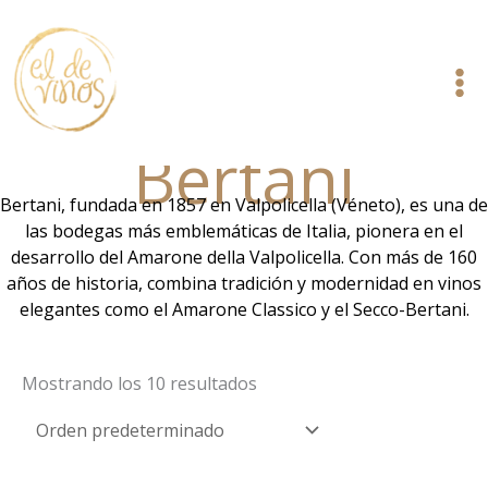
Ir
al
contenido
Bertani
Bertani, fundada en 1857 en Valpolicella (Véneto), es una de
las bodegas más emblemáticas de Italia, pionera en el
desarrollo del Amarone della Valpolicella. Con más de 160
años de historia, combina tradición y modernidad en vinos
elegantes como el Amarone Classico y el Secco-Bertani.
Mostrando los 10 resultados