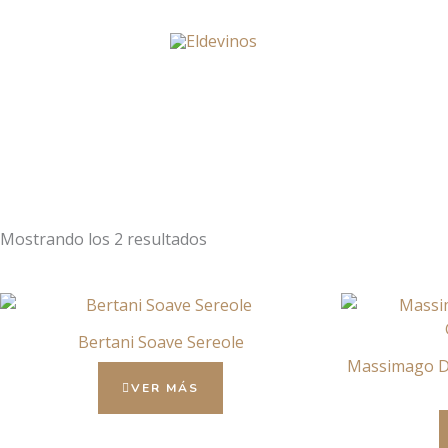
Ir
al
contenido
Mostrando los 2 resultados
Bertani Soave Sereole
Massimago D
VER MÁS