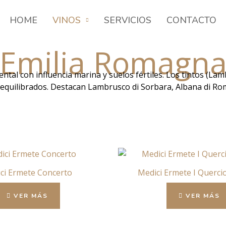
HOME
VINOS
SERVICIOS
CONTACTO
Emilia Romagn
nental con influencia marina y suelos fértiles. Los tintos (L
 equilibrados. Destacan Lambrusco di Sorbara, Albana di Rom
ci Ermete Concerto
Medici Ermete I Quercio
VER MÁS
VER MÁS