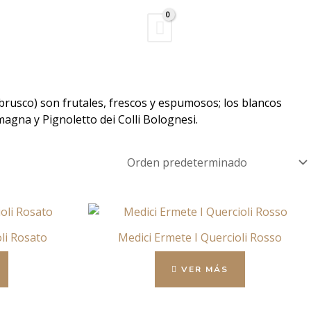
Buscar
a
ambrusco) son frutales, frescos y espumosos; los blancos
agna y Pignoletto dei Colli Bolognesi.
li Rosato
Medici Ermete I Quercioli Rosso
VER MÁS