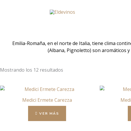
Ir
al
contenido
Emilia-Romaña, en el norte de Italia, tiene clima conti
(Albana, Pignoletto) son aromáticos y
Mostrando los 12 resultados
Medici Ermete Carezza
Medi
VER MÁS