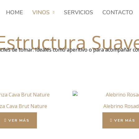
HOME
VINOS
SERVICIOS
CONTACTO
Estructura Suav
 fáciles de tomar. Ideales como aperitivo o para acompañar c
za Cava Brut Nature
Alebrino Rosa
VER MÁS
VER MÁS