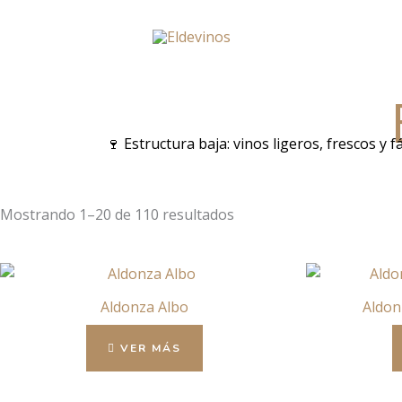
Ir
al
contenido
🍷 Estructura baja: vinos ligeros, frescos y
Mostrando 1–20 de 110 resultados
Aldonza Albo
Aldon
VER MÁS