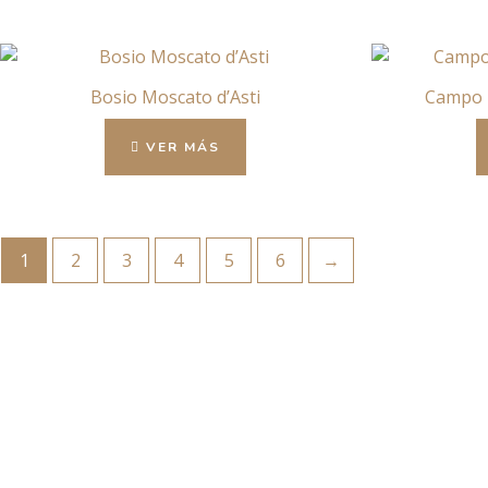
Bosio Moscato d’Asti
Campo 
VER MÁS
1
2
3
4
5
6
→