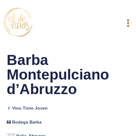
Ir
al
contenido
Barba
Montepulciano
d’Abruzzo
🍷
Vino Tinto Joven
🏰
Bodega Barba
🇮🇹
Italia, Abruzzo