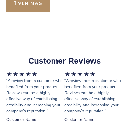
VER MÁS
Customer Reviews
Valorado
Valorado
★
★
★
★
★
★
★
★
★
★
con
con
“A review from a customer who
“A review from a customer who
5
5
benefited from your product.
benefited from your product.
Reviews can be a highly
Reviews can be a highly
de
de
effective way of establishing
effective way of establishing
5
5
credibility and increasing your
credibility and increasing your
company's reputation.”
company's reputation.”
Customer Name
Customer Name