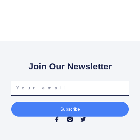
Join Our Newsletter
Your
email
Subscribe
F
T
a
w
c
i
e
t