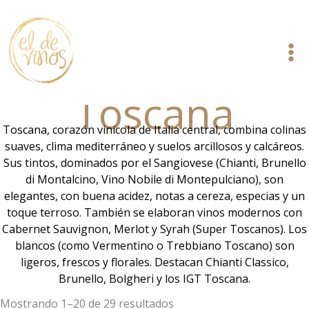
Ir
al
contenido
Toscana
Toscana, corazón vinícola de Italia central, combina colinas
suaves, clima mediterráneo y suelos arcillosos y calcáreos.
Sus tintos, dominados por el Sangiovese (Chianti, Brunello
di Montalcino, Vino Nobile di Montepulciano), son
elegantes, con buena acidez, notas a cereza, especias y un
toque terroso. También se elaboran vinos modernos con
Cabernet Sauvignon, Merlot y Syrah (Super Toscanos). Los
blancos (como Vermentino o Trebbiano Toscano) son
ligeros, frescos y florales. Destacan Chianti Classico,
Brunello, Bolgheri y los IGT Toscana.
Mostrando 1–20 de 29 resultados