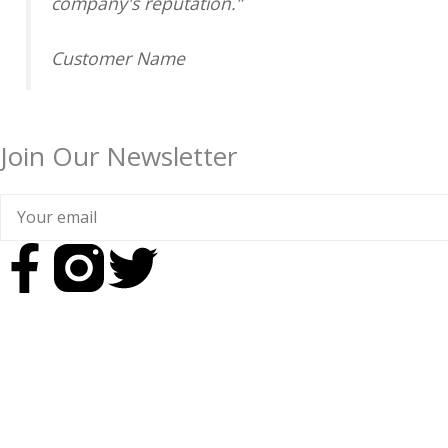
company's reputation.”
5
Customer Name
Join Our Newsletter
Your
email
F
T
a
w
c
i
e
t