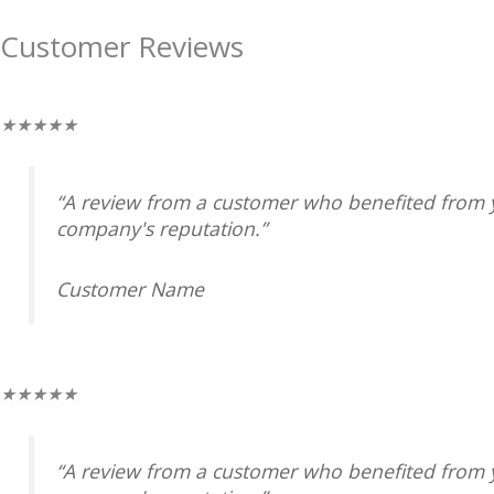
Customer Reviews
Valorado
★
★
★
★
★
con
5
“A review from a customer who benefited from yo
de
company's reputation.”
5
Customer Name
Valorado
★
★
★
★
★
con
5
“A review from a customer who benefited from yo
de