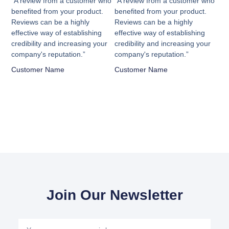
con
con
“A review from a customer who
“A review from a customer who
5
5
benefited from your product.
benefited from your product.
Reviews can be a highly
Reviews can be a highly
de
de
effective way of establishing
effective way of establishing
5
5
credibility and increasing your
credibility and increasing your
company's reputation.”
company's reputation.”
Customer Name
Customer Name
Join Our Newsletter
Your