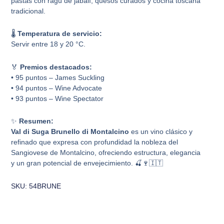
pastas con ragú de jabalí, quesos curados y cocina toscana
tradicional.
🌡️
Temperatura de servicio:
Servir entre 18 y 20 °C.
🏅
Premios destacados:
• 95 puntos – James Suckling
• 94 puntos – Wine Advocate
• 93 puntos – Wine Spectator
✨
Resumen:
Val di Suga Brunello di Montalcino
es un vino clásico y
refinado que expresa con profundidad la nobleza del
Sangiovese de Montalcino, ofreciendo estructura, elegancia
y un gran potencial de envejecimiento. 🍒🍷🇮🇹
SKU: 54BRUNE