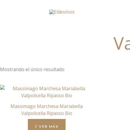
Ir
al
contenido
Va
Mostrando el único resultado
Massimago Marchesa Mariabella
Valpolicella Ripasso Bio
VER MÁS