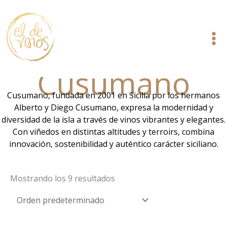
Ir
al
contenido
Cusumano
Cusumano, fundada en 2001 en Sicilia por los hermanos
Alberto y Diego Cusumano, expresa la modernidad y
diversidad de la isla a través de vinos vibrantes y elegantes.
Con viñedos en distintas altitudes y terroirs, combina
innovación, sostenibilidad y auténtico carácter siciliano.
Mostrando los 9 resultados