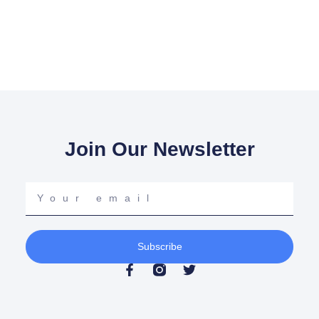
Join Our Newsletter
Your
email
Subscribe
F
T
a
w
c
i
e
t