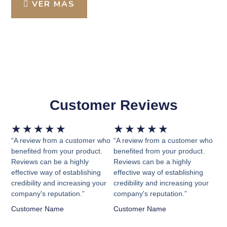
VER MÁS
Customer Reviews
Valorado
Valorado
★
★
★
★
★
★
★
★
★
★
con
con
“A review from a customer who
“A review from a customer who
5
5
benefited from your product.
benefited from your product.
Reviews can be a highly
Reviews can be a highly
de
de
effective way of establishing
effective way of establishing
5
5
credibility and increasing your
credibility and increasing your
company's reputation.”
company's reputation.”
Customer Name
Customer Name