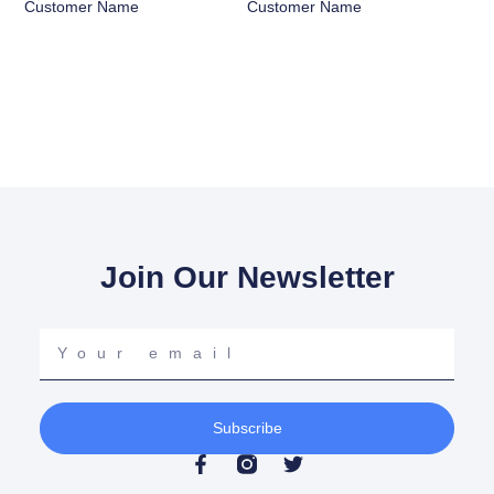
Customer Name
Customer Name
Join Our Newsletter
Your
email
Subscribe
F
T
a
w