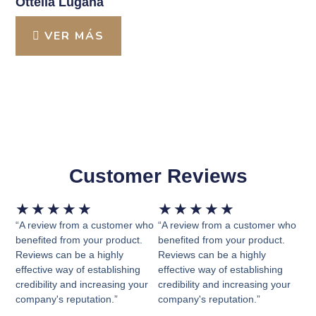
Ottella Lugana
VER MÁS
Customer Reviews
Valorado
Valorado
★
★
★
★
★
★
★
★
★
★
con
con
“A review from a customer who
“A review from a customer who
5
5
benefited from your product.
benefited from your product.
Reviews can be a highly
Reviews can be a highly
de
de
effective way of establishing
effective way of establishing
5
5
credibility and increasing your
credibility and increasing your
company's reputation.”
company's reputation.”