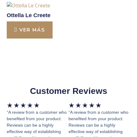
Ottella Le Creete
VER MÁS
Customer Reviews
Valorado
Valorado
★
★
★
★
★
★
★
★
★
★
con
con
“A review from a customer who
“A review from a customer who
5
5
benefited from your product.
benefited from your product.
Reviews can be a highly
Reviews can be a highly
de
de
effective way of establishing
effective way of establishing
5
5