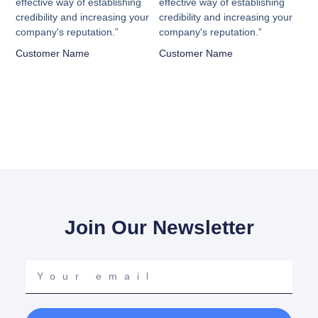
effective way of establishing
effective way of establishing
5
5
credibility and increasing your
credibility and increasing your
company's reputation.”
company's reputation.”
Customer Name
Customer Name
Join Our Newsletter
Your
email