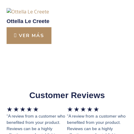
Ottella Le Creete
VER MÁS
Customer Reviews
Valorado
Valorado
★
★
★
★
★
★
★
★
★
★
con
con
“A review from a customer who
“A review from a customer who
5
5
benefited from your product.
benefited from your product.
Reviews can be a highly
Reviews can be a highly
de
de