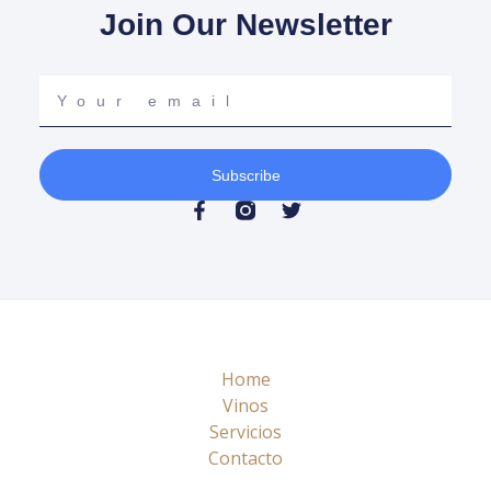
Join Our Newsletter
Your
email
Subscribe
F
T
a
w
c
i
e
t
b
t
o
e
o
r
k
-
Home
f
Vinos
Servicios
Contacto