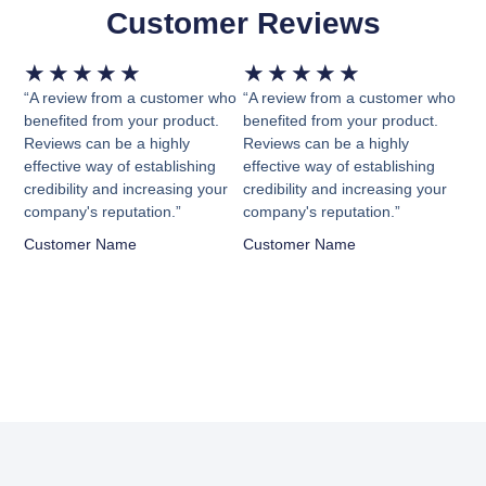
Customer Reviews
Valorado
Valorado
★
★
★
★
★
★
★
★
★
★
con
con
“A review from a customer who
“A review from a customer who
5
5
benefited from your product.
benefited from your product.
Reviews can be a highly
Reviews can be a highly
de
de
effective way of establishing
effective way of establishing
5
5
credibility and increasing your
credibility and increasing your
company's reputation.”
company's reputation.”
Customer Name
Customer Name