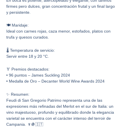
En boca es potente, aterciopelado y elegante, con taninos
firmes pero dulces, gran concentración frutal y un final largo
y persistente.
🍽️ Maridaje:
Ideal con carnes rojas, caza menor, estofados, platos con
trufa y quesos curados.
🌡️ Temperatura de servicio:
Servir entre 18 y 20 °C.
🏅 Premios destacados:
• 96 puntos – James Suckling 2024
• Medalla de Oro – Decanter World Wine Awards 2024
✨ Resumen:
Feudi di San Gregorio Patrimo representa una de las
expresiones más refinadas del Merlot en el sur de Italia: un
vino majestuoso, profundo y equilibrado donde la elegancia
varietal se encuentra con el carácter intenso del terroir de
Campania. 🍷🍇🇮🇹