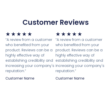
Customer Reviews
Valorado
Valorado
★
★
★
★
★
★
★
★
★
★
con
con
“A review from a customer
“A review from a customer
who benefited from your
who benefited from your
5
5
product. Reviews can be a
product. Reviews can be a
de
de
highly effective way of
highly effective way of
5
5
establishing credibility and
establishing credibility and
increasing your company's
increasing your company's
reputation.”
reputation.”
Customer Name
Customer Name