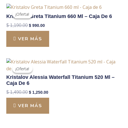
El
El
precio
precio
¡Oferta!
¡Oferta!
Kristalov Greta Titanium 660 Ml – Caja De 6
original
actual
era:
es:
$
1,190.00
$
990.00
$ 1,190.00.
$ 990.00.
VER MÁS
El
El
precio
precio
¡Oferta!
¡Oferta!
original
actual
Kristalov Alessia Waterfall Titanium 520 Ml –
era:
es:
Caja De 6
$ 1,490.00.
$ 1,250.00.
$
1,490.00
$
1,250.00
VER MÁS