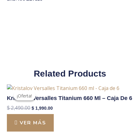
-
Original
Actual
Caja
Era:
Es:
de
$ 1,390.00.
$ 1,190.00.
6
cantidad
Related Products
El
El
precio
precio
¡Oferta!
¡Oferta!
Kristalov Versalles Titanium 660 Ml – Caja De 6
original
actual
era:
es:
$
2,490.00
$
1,990.00
$ 2,490.00.
$ 1,990.00.
VER MÁS