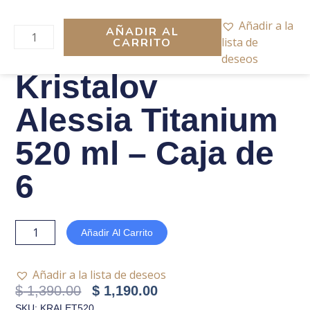
Ir
Kristalov
al
Alessia
Añadir a la
AÑADIR AL
contenido
Titanium
lista de
CARRITO
520
deseos
ml
Kristalov
-
Caja
Alessia Titanium
de
6
520 ml – Caja de
cantidad
6
Kristalov
Añadir Al Carrito
Alessia
Titanium
Añadir a la lista de deseos
520
El
El
$
1,390.00
$
1,190.00
ml
Precio
Precio
SKU: KRALET520