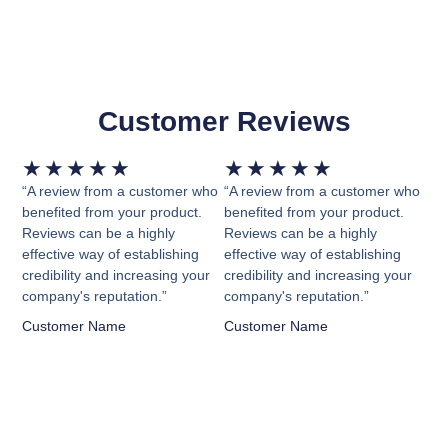
Customer Reviews
Valorado
Valorado
★
★
★
★
★
★
★
★
★
★
con
con
“A review from a customer who
“A review from a customer who
5
5
benefited from your product.
benefited from your product.
Reviews can be a highly
Reviews can be a highly
de
de
effective way of establishing
effective way of establishing
5
5
credibility and increasing your
credibility and increasing your
company's reputation.”
company's reputation.”
Customer Name
Customer Name