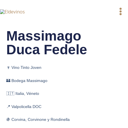
Ir
al
contenido
Massimago
Duca Fedele
🍷 Vino Tinto Joven
🏰 Bodega Massimago
🇮🇹 Italia, Véneto
📍 Valpolicella DOC
🍇 Corvina, Corvinone y Rondinella