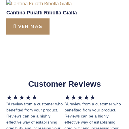
Cantina Puiatti Ribolla Gialla
VER MÁS
Customer Reviews
Valorado
Valorado
★
★
★
★
★
★
★
★
★
★
con
con
“A review from a customer who
“A review from a customer who
5
5
benefited from your product.
benefited from your product.
Reviews can be a highly
Reviews can be a highly
de
de
effective way of establishing
effective way of establishing
5
5
credibility and increasing your
credibility and increasing your