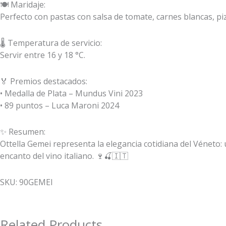
🍽️ Maridaje:
Perfecto con pastas con salsa de tomate, carnes blancas, p
🌡️ Temperatura de servicio:
Servir entre 16 y 18 °C.
🏅 Premios destacados:
• Medalla de Plata – Mundus Vini 2023
• 89 puntos – Luca Maroni 2024
✨ Resumen:
Ottella Gemei representa la elegancia cotidiana del Véneto: u
encanto del vino italiano. 🍷🍒🇮🇹
SKU: 90GEMEI
Related Products