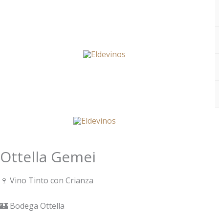
Ir
al
contenido
Ottella Gemei
🍷 Vino Tinto con Crianza
🏰 Bodega Ottella