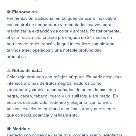
🛠️
Elaboración:
Fermentación tradicional en tanques de acero inoxidable
con control de temperatura y remontados suaves para
maximizar la extracción de color y aromas. Posteriormente,
el vino realiza una crianza prolongada de 24 meses en
barricas de roble francés, lo que le confiere complejidad,
taninos aterciopelados y una notable profundidad
aromática.
👃
Notas de cata:
Color rojo profundo con reflejos púrpura. En nariz despliega
intensos aromas de frutos negros maduros como
zarzamora y ciruela, acompañados de notas de pimienta
negra, cacao, tabaco, cuero y un sutil toque ahumado. En
boca es estructurado, redondo y elegante, con taninos
pulidos, excelente equilibrio y un final largo y persistente
que combina potencia y refinamiento.
🍽️
Maridaje:
Perfecto con cortes de carne roja, cordero asado, estofados