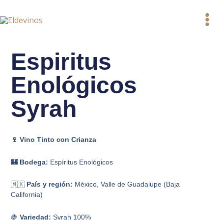
Ir
al
contenido
Espiritus
Enológicos
Syrah
🍷 Vino Tinto con Crianza
🏰 Bodega:
Espíritus Enológicos
🇲🇽
País y región:
México, Valle de Guadalupe (Baja
California)
🍇
Variedad:
Syrah 100%