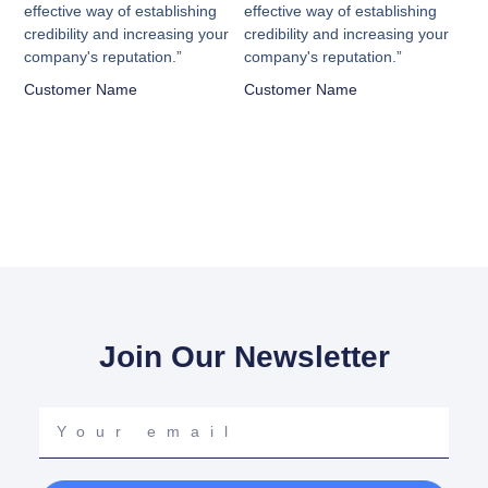
effective way of establishing
effective way of establishing
5
5
credibility and increasing your
credibility and increasing your
company's reputation.”
company's reputation.”
Customer Name
Customer Name
Join Our Newsletter
Your
email