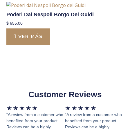
Poderi Dal Nespoli Borgo Del Guidi
$
655.00
VER MÁS
Customer Reviews
Valorado
Valorado
★
★
★
★
★
★
★
★
★
★
con
con
“A review from a customer who
“A review from a customer who
5
5
benefited from your product.
benefited from your product.
Reviews can be a highly
Reviews can be a highly
de
de