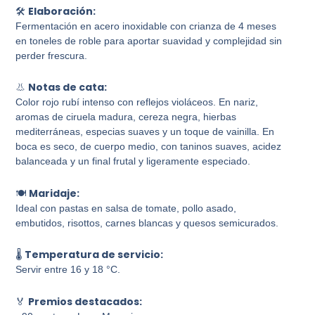
Elaboración:
🛠️
Fermentación en acero inoxidable con crianza de 4 meses
en toneles de roble para aportar suavidad y complejidad sin
perder frescura.
Notas de cata:
👃
Color rojo rubí intenso con reflejos violáceos. En nariz,
aromas de ciruela madura, cereza negra, hierbas
mediterráneas, especias suaves y un toque de vainilla. En
boca es seco, de cuerpo medio, con taninos suaves, acidez
balanceada y un final frutal y ligeramente especiado.
Maridaje:
🍽️
Ideal con pastas en salsa de tomate, pollo asado,
embutidos, risottos, carnes blancas y quesos semicurados.
Temperatura de servicio:
🌡️
Servir entre 16 y 18 °C.
Premios destacados:
🏅