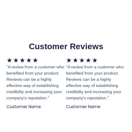
Customer Reviews
Valorado
Valorado
★
★
★
★
★
★
★
★
★
★
con
con
“A review from a customer who
“A review from a customer who
5
5
benefited from your product.
benefited from your product.
Reviews can be a highly
Reviews can be a highly
de
de
effective way of establishing
effective way of establishing
5
5
credibility and increasing your
credibility and increasing your
company's reputation.”
company's reputation.”
Customer Name
Customer Name