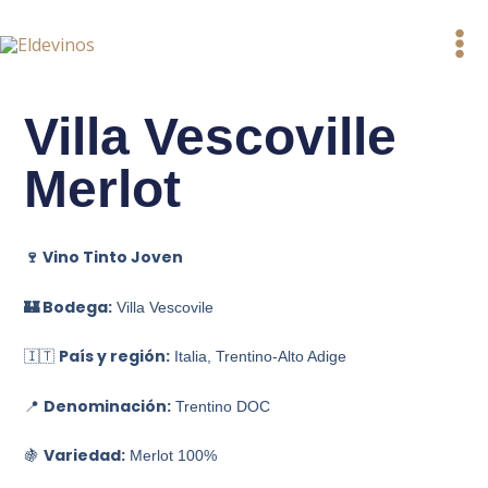
Ir
al
contenido
Villa Vescoville
Merlot
🍷 Vino Tinto Joven
🏰 Bodega:
Villa Vescovile
País y región:
🇮🇹
Italia, Trentino-Alto Adige
Denominación:
📍
Trentino DOC
Variedad:
🍇
Merlot 100%