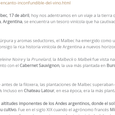
encanto-inconfundible-del-vino.html
lbec
,
17 de abril
, hoy nos adentramos en un viaje a la tierra 
a
,
Argentina
, se encuentra un tesoro vinícola que ha cautiva
 púrpura y aromas seductores, el Malbec ha emergido como u
nsigo la rica historia vinícola de Argentina a nuevos horizo
leine Noire
y la
Prunelard
, la
Malbeck
o
Malbek
fue vista na
junto con el
Cabernet Sauvignon
, la uva más plantada en
Bur
e antes de la filoxera, las plantaciones de Malbec superaban
n
. Incluso en
Chateau Latour
, en esa época, era la más plan
ltitudes imponentes de los Andes argentinos, donde el sol a
u cultivo.
Fue en el siglo XIX cuando el agrónomo francés
Mi