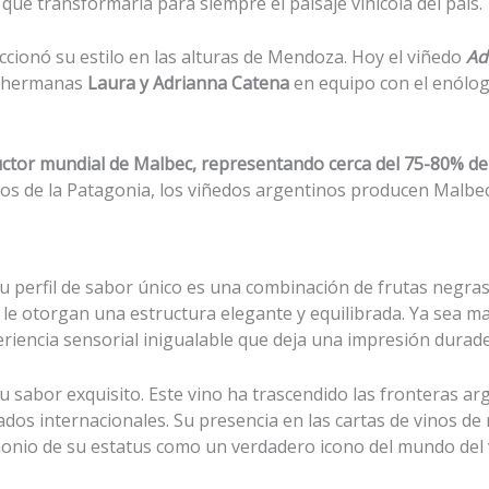
e transformaría para siempre el paisaje vinícola del país.
cionó su estilo en las alturas de Mendoza. Hoy el viñedo
Ad
s hermanas
Laura y Adrianna Catena
en equipo con el enólo
uctor mundial de Malbec, representando cerca del 75-80% de 
dos de la Patagonia, los viñedos argentinos producen Malbe
u perfil de sabor único es una combinación de frutas negra
 le otorgan una estructura elegante y equilibrada. Ya sea m
eriencia sensorial inigualable que deja una impresión durade
 su sabor exquisito. Este vino ha trascendido las fronteras 
os internacionales. Su presencia en las cartas de vinos de r
imonio de su estatus como un verdadero icono del mundo del 