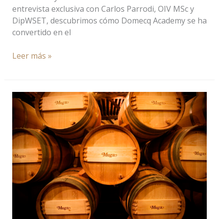
entrevista exclusiva con Carlos Parrodi, OIV MSc y
DipWSET, descubrimos cómo Domecq Academy se ha
convertido en el
Leer más »
Bodegas
Muga:
Elegancia
embotellada