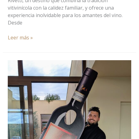
Rivetti, un destino que combina la tradición
vitivinícola con la calidez familiar, y ofrece una
experiencia inolvidable para los amantes del vino.
Desde
Leer más »
Col
di
Lamo:
Una
Joya
de
Montalcino