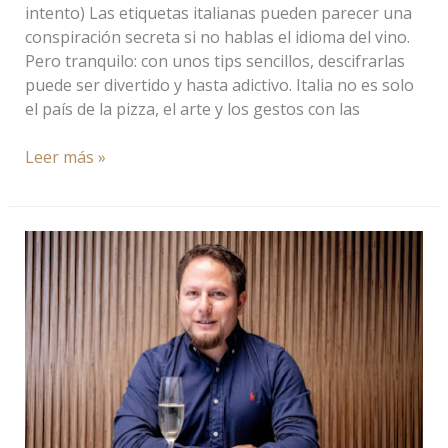
intento) Las etiquetas italianas pueden parecer una
conspiración secreta si no hablas el idioma del vino.
Pero tranquilo: con unos tips sencillos, descifrarlas
puede ser divertido y hasta adictivo. Italia no es solo
el país de la pizza, el arte y los gestos con las
Leer más »
Domecq
Academy
y
Carlos
Parrodi:
Liderando
la
Revolución
Educativa