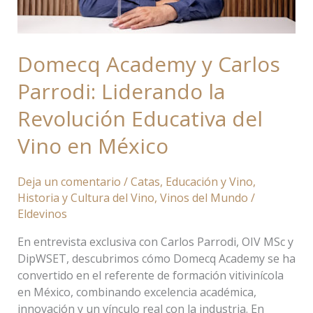
del
Vino
en
México
Domecq Academy y Carlos
Parrodi: Liderando la
Revolución Educativa del
Vino en México
Deja un comentario
/
Catas
,
Educación y Vino
,
Historia y Cultura del Vino
,
Vinos del Mundo
/
Eldevinos
En entrevista exclusiva con Carlos Parrodi, OIV MSc y
DipWSET, descubrimos cómo Domecq Academy se ha
convertido en el referente de formación vitivinícola
en México, combinando excelencia académica,
innovación y un vínculo real con la industria. En