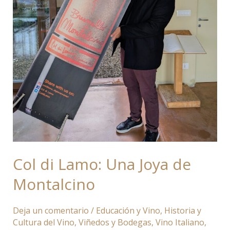
Col di Lamo: Una Joya de
Montalcino
Deja un comentario
/
Educación y Vino
,
Historia y
Cultura del Vino
,
Viñedos y Bodegas
,
Vino Italiano
,