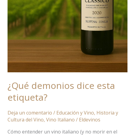
¿Qué demonios dice esta
etiqueta?
Deja un comentario
/
Educación y Vino
,
Historia y
Cultura del Vino
,
Vino Italiano
/
Eldevinos
Cómo entender un vino italiano (y no morir en el