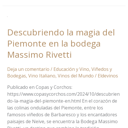
Descubriendo
la
Descubriendo la magia del
magia
del
Piemonte en la bodega
Piemonte
en
Massimo Rivetti
la
bodega
Deja un comentario
/
Educación y Vino
,
Viñedos y
Massimo
Bodegas
,
Vino Italiano
,
Vinos del Mundo
/
Eldevinos
Rivetti
Publicado en Copas y Corchos:
https://www.copasycorchos.com/2024/10/descubrien
do-la-magia-del-piemonte-en.html En el corazón de
las colinas onduladas del Piemonte, entre los
famosos viñedos de Barbaresco y los encantadores
paisajes de Neive, se encuentra la Bodega Massimo