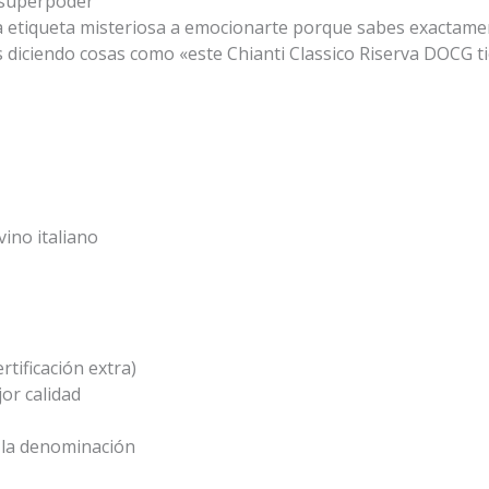
= superpoder
a etiqueta misteriosa a emocionarte porque sabes exactamen
s diciendo cosas como «este Chianti Classico Riserva DOCG 
ino italiano
tificación extra)
or calidad
e la denominación