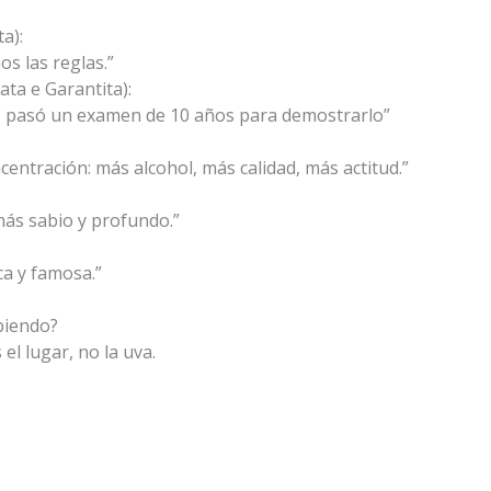
a):
s las reglas.”
ta e Garantita):
ás pasó un examen de 10 años para demostrarlo”
entración: más alcohol, más calidad, más actitud.”
ás sabio y profundo.”
ca y famosa.”
biendo?
el lugar, no la uva.