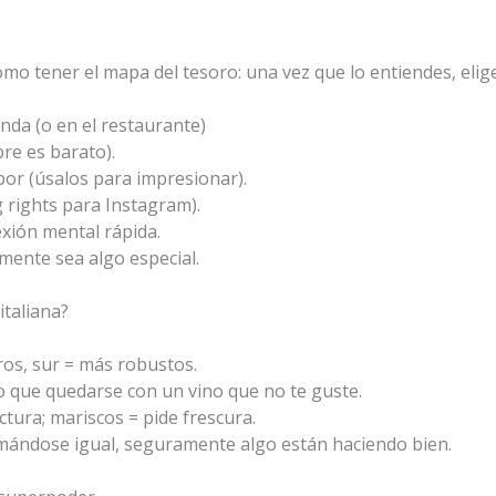
omo tener el mapa del tesoro: una vez que lo entiendes, el
nda (o en el restaurante)
e es barato).
bor (úsalos para impresionar).
 rights para Instagram).
exión mental rápida.
ente sea algo especial.
italiana?
eros, sur = más robustos.
o que quedarse con un vino que no te guste.
ctura; mariscos = pide frescura.
llamándose igual, seguramente algo están haciendo bien.