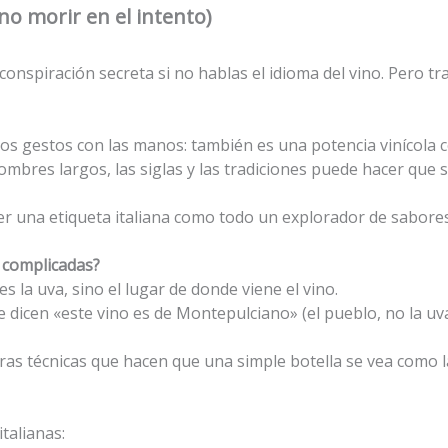
no morir en el intento)
onspiración secreta si no hablas el idioma del vino. Pero tran
te y los gestos con las manos: también es una potencia vinícol
ombres largos, las siglas y las tradiciones puede hacer que 
r una etiqueta italiana como todo un explorador de sabores, s
n complicadas?
s la uva, sino el lugar de donde viene el vino.
te dicen «este vino es de Montepulciano» (el pueblo, no la u
s técnicas que hacen que una simple botella se vea como la
italianas: