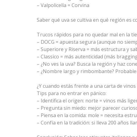
– Valpolicella = Corvina
Saber qué uva se cultiva en qué región es c
Trucos rápidos para no quedar mal en la tie
– DOCG = apuesta segura (aunque no siempr
– Superiore y Riserva = más estructura y sa
– Classico = más autenticidad (más bragging
– ¿No ves la uva? Busca la región y haz con
– ¿Nombre largo y rimbombante? Probablem
¿Y cuando estás frente a una carta de vinos 
Tips para no entrar en pánico:
– Identifica el origen: norte = vinos más lig
– Pregunta sin miedo: mejor parecer curios
– Piensa en la comida: mole = necesita estru
– Confía en la tradición: si lleva 200 años 